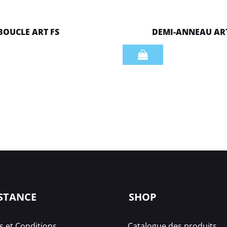
BOUCLE ART FS
DEMI-ANNEAU AR
Quantità
STANCE
SHOP
 et Conditions
Catalogue des produits