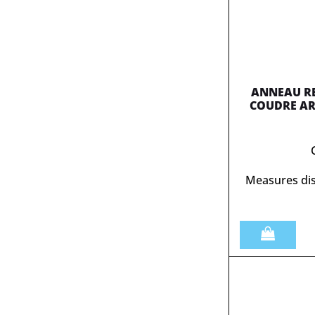
ANNEAU RE
COUDRE ART
Measures dis
Quantità