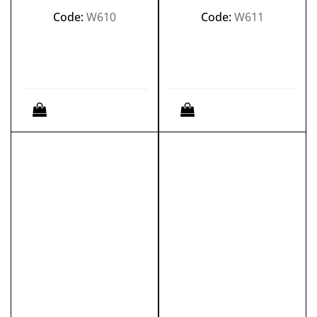
Code:
W610
Code:
W611
Quantità
Quantità